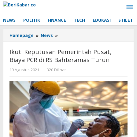
Lewati
ke
konten
NEWS
POLITIK
FINANCE
TECH
EDUKASI
STILETT
Ikuti
Homepage
»
News
»
Keputusan
Pemerintah
Ikuti Keputusan Pemerintah Pusat,
Pusat,
Biaya PCR di RS Bahteramas Turun
Biaya
PCR
oleh
19 Agustus 2021
-
320 Dilihat
di
Beri
RS
Kabar
Bahteramas
Turun