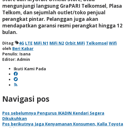
mengunjungi langsung GraPARI Telkomsel, Plasa
Telkom, dan sejumlah outlet/toko penjual
perangkat pintar. Pelanggan juga akan
mendapatkan garansi resmi perangkat hingga 12
bulan.
Ditag
4G
LTE
MiFi N1
MiFi N2
Orbit MiFi
Telkomsel
Wifi
oleh
Beri Kabar
Penulis: Isana
Editor: Admin
Ikuti Kami Pada
Navigasi pos
Pos sebelumnya
Pengurus IKADIN Kendari Segera
Dikukuhkan
Pos berikutnya
Jaga Kenyamanan Konsumen, Kalla Toyota