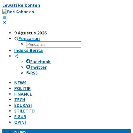
Lewati ke konten
9 Agustus 2026
Pencarian
Indeks Berita
Facebook
Twitter
RSS
NEWS
POLITIK
FINANCE
TECH
EDUKASI
STILETTO
FIGUR
OPINI
NEWS