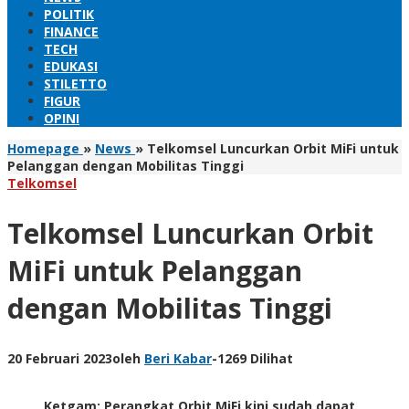
POLITIK
FINANCE
TECH
EDUKASI
STILETTO
FIGUR
OPINI
Homepage
»
News
»
Telkomsel Luncurkan Orbit MiFi untuk
Pelanggan dengan Mobilitas Tinggi
Telkomsel
Telkomsel Luncurkan Orbit
MiFi untuk Pelanggan
dengan Mobilitas Tinggi
20 Februari 2023
oleh
Beri Kabar
-
1269 Dilihat
Ketgam: Perangkat Orbit MiFi kini sudah dapat