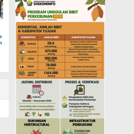
o
a
m