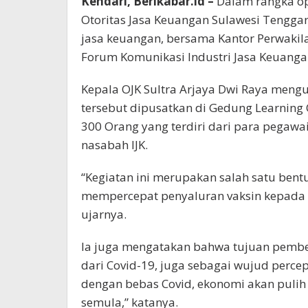
Kendari, Berikabar.id –
Dalam rangka opt
Otoritas Jasa Keuangan Sulawesi Tenggar
jasa keuangan, bersama Kantor Perwakila
Forum Komunikasi Industri Jasa Keuangan 
Kepala OJK Sultra Arjaya Dwi Raya meng
tersebut dipusatkan di Gedung Learning C
300 Orang yang terdiri dari para pegawai
nasabah IJK.
“Kegiatan ini merupakan salah satu ben
mempercepat penyaluran vaksin kepada 
ujarnya.
Ia juga mengatakan bahwa tujuan pember
dari Covid-19, juga sebagai wujud perce
dengan bebas Covid, ekonomi akan pulih 
semula,” katanya.