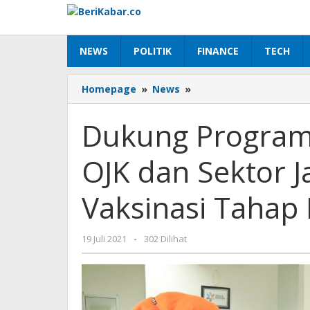
Lewati
ke
konten
NEWS
POLITIK
FINANCE
TECH
Dukung
Homepage
»
News
»
Program
Vaksinasi
Dukung Program 
Pemerintah,
OJK
OJK dan Sektor 
dan
Sektor
Jasa
Vaksinasi Tahap 
Keuangan
Lakukan
Vaksinasi
oleh
19 Juli 2021
-
302 Dilihat
Tahap
Beri
I
Kabar