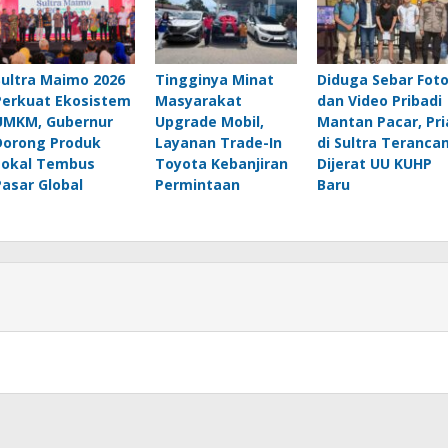
Sultra Maimo 2026
Tingginya Minat
Diduga Sebar Fot
Perkuat Ekosistem
Masyarakat
dan Video Pribadi
UMKM, Gubernur
Upgrade Mobil,
Mantan Pacar, Pri
Dorong Produk
Layanan Trade-In
di Sultra Teranca
Lokal Tembus
Toyota Kebanjiran
Dijerat UU KUHP
Pasar Global
Permintaan
Baru