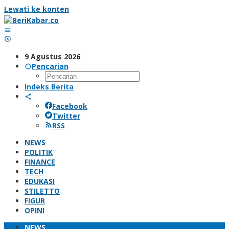
Lewati ke konten
9 Agustus 2026
Pencarian
Indeks Berita
Facebook
Twitter
RSS
NEWS
POLITIK
FINANCE
TECH
EDUKASI
STILETTO
FIGUR
OPINI
NEWS