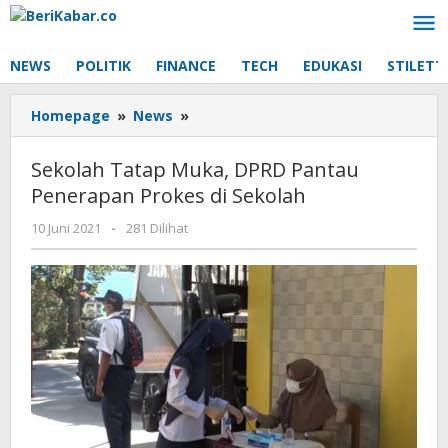
Lewati
ke
konten
NEWS
POLITIK
FINANCE
TECH
EDUKASI
STILETT
Sekolah
Homepage
»
News
»
Tatap
Muka,
Sekolah Tatap Muka, DPRD Pantau
DPRD
Penerapan Prokes di Sekolah
Pantau
Penerapan
oleh
10 Juni 2021
-
281 Dilihat
Prokes
Beri
di
Kabar
Sekolah