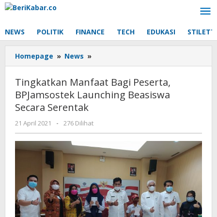
Lewati
ke
konten
NEWS
POLITIK
FINANCE
TECH
EDUKASI
STILETT
Tingkatkan
Homepage
»
News
»
Manfaat
Bagi
Tingkatkan Manfaat Bagi Peserta,
Peserta,
BPJamsostek Launching Beasiswa
BPJamsostek
Secara Serentak
Launching
Beasiswa
oleh
21 April 2021
-
276 Dilihat
Secara
Beri
Serentak
Kabar