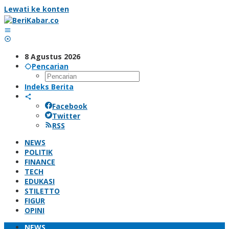
Lewati ke konten
8 Agustus 2026
Pencarian
Indeks Berita
Facebook
Twitter
RSS
NEWS
POLITIK
FINANCE
TECH
EDUKASI
STILETTO
FIGUR
OPINI
NEWS