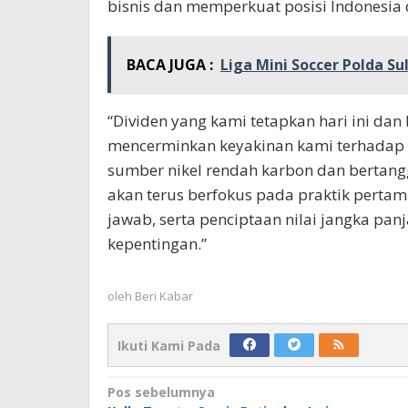
bisnis dan memperkuat posisi Indonesia d
BACA JUGA :
Liga Mini Soccer Polda Su
“Dividen yang kami tetapkan hari ini d
mencerminkan keyakinan kami terhadap p
sumber nikel rendah karbon dan bertangg
akan terus berfokus pada praktik pertam
jawab, serta penciptaan nilai jangka pa
kepentingan.”
oleh
Beri Kabar
Ikuti Kami Pada
Navigasi
Pos sebelumnya