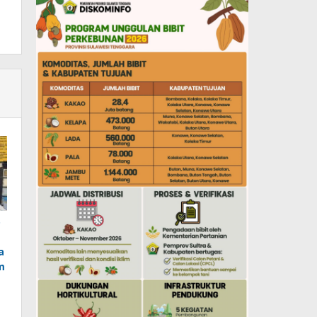
o
a
m