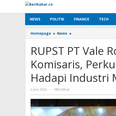
Lewati
ke
konten
NEWS
POLITIK
FINANCE
TECH
RUPST
Homepage
»
News
»
PT
Vale
RUPST PT Vale R
Rombak
Jajaran
Komisaris, Perk
Komisaris,
Perkuat
Kepemimpinan
Hadapi Industri M
Hadapi
Industri
Mineral
oleh
2 Juni 2026
-
188 Dilihat
Kritis
Beri
Kabar