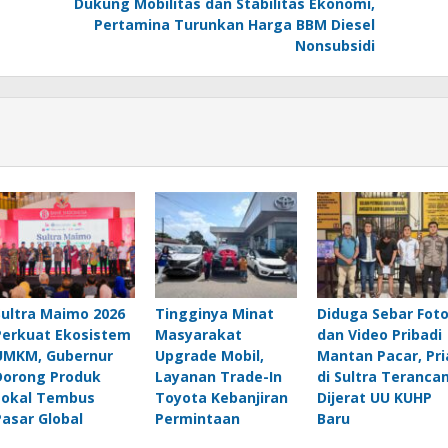
Dukung Mobilitas dan Stabilitas Ekonomi,
Pertamina Turunkan Harga BBM Diesel
Nonsubsidi
Sultra Maimo 2026
Tingginya Minat
Diduga Sebar Fot
Perkuat Ekosistem
Masyarakat
dan Video Pribadi
UMKM, Gubernur
Upgrade Mobil,
Mantan Pacar, Pri
Dorong Produk
Layanan Trade-In
di Sultra Teranca
Lokal Tembus
Toyota Kebanjiran
Dijerat UU KUHP
Pasar Global
Permintaan
Baru