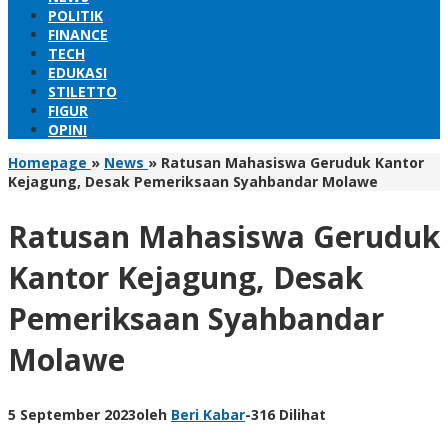
POLITIK
FINANCE
TECH
EDUKASI
STILETTO
FIGUR
OPINI
Homepage
»
News
»
Ratusan Mahasiswa Geruduk Kantor
Kejagung, Desak Pemeriksaan Syahbandar Molawe
Ratusan Mahasiswa Geruduk
Kantor Kejagung, Desak
Pemeriksaan Syahbandar
Molawe
5 September 2023
oleh
Beri Kabar
-
316 Dilihat