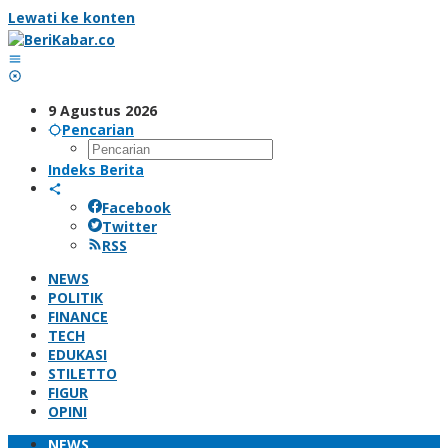
Lewati ke konten
9 Agustus 2026
Pencarian
Indeks Berita
Facebook
Twitter
RSS
NEWS
POLITIK
FINANCE
TECH
EDUKASI
STILETTO
FIGUR
OPINI
NEWS