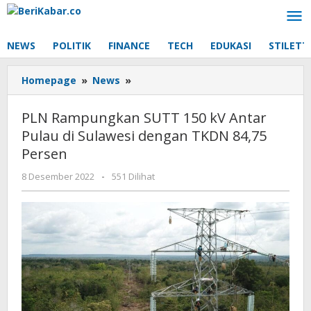
Lewati
ke
konten
NEWS
POLITIK
FINANCE
TECH
EDUKASI
STILETT
PLN
Homepage
»
News
»
Rampungkan
SUTT
PLN Rampungkan SUTT 150 kV Antar
150
Pulau di Sulawesi dengan TKDN 84,75
kV
Persen
Antar
Pulau
oleh
8 Desember 2022
-
551 Dilihat
di
Beri
Sulawesi
Kabar
dengan
TKDN
84,75
Persen