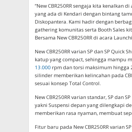
“New CBR250RR sengaja kita kenalkan di 
yang ada di Kendari dengan bintang tamu
Diskopantera. Kami hadir dengan berbagai 
gathering komunitas serta Booth Sales kit
Bersama New CBR250RR di acara Launchin
New CBR250RR varian SP dan SP Quick Shif
katup yang compact, sehingga mampu me
13.000
rpm dan torsi maksimum hingga 2
silinder memberikan kelincahan pada C
sesuai konsep Total Control.
New CBR250RR varian standar, SP dan SP —
yakni Suspensi depan yang dilengkapi deng
memberikan rasa nyaman, membuat seped
Fitur baru pada New CBR250RR varian SP