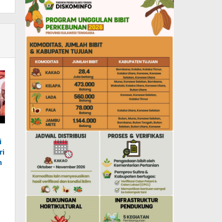
i
ri
n