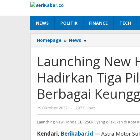
Lewati
ke
konten
NEWS
POLITIK
FINANCE
TECH
Launching
Homepage
»
News
»
New
Honda
Launching New 
CBR250RR
Hadirkan
Hadirkan Tiga P
Tiga
Pilihan
Berbeda
Berbagai Keungg
Dengan
Berbagai
Keunggulan
oleh
19 Oktober 2022
-
297 Dilihat
Beri
Kabar
Launching New Honda CBR250RR yang dilakukan di Kota K
Kendari,
Berikabar.id
—
Astra Motor Sul