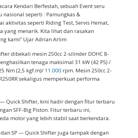
acara Kendari Berfestah, sebuah Event seru
 nasional seperti : Pamungkas &
aktivitas seperti Riding Test, Servis Hemat,
a yang menarik. Kita lihat dan rasakan
g kami” Ujar Adrian Arlim
ter dibekali mesin 250cc 2-silinder DOHC 8-
nghasilkan tenaga maksimal 31 kW (42 PS) /
5 Nm (2,5 kgf.m)/
11.000
rpm. Mesin 250cc 2-
BR250RR sekaligus memperkuat performa
 Quick Shifter, kini hadir dengan fitur terbaru
an SFF-Big Piston. Fitur terbaru ini,
a motor yang lebih stabil saat berkendara.
 dan SP — Quick Shifter juga tampak dengan