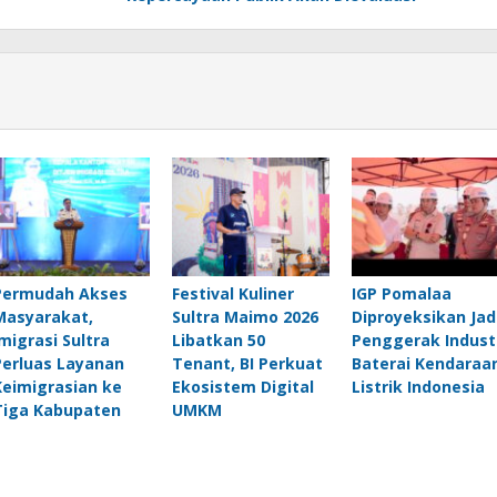
Permudah Akses
Festival Kuliner
IGP Pomalaa
Masyarakat,
Sultra Maimo 2026
Diproyeksikan Jad
Imigrasi Sultra
Libatkan 50
Penggerak Indust
Perluas Layanan
Tenant, BI Perkuat
Baterai Kendaraa
Keimigrasian ke
Ekosistem Digital
Listrik Indonesia
Tiga Kabupaten
UMKM