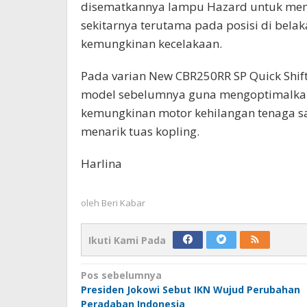
disematkannya lampu Hazard untuk mem
sekitarnya terutama pada posisi di bel
kemungkinan kecelakaan.
Pada varian New CBR250RR SP Quick Shifte
model sebelumnya guna mengoptimalkan
kemungkinan motor kehilangan tenaga sa
menarik tuas kopling.
Harlina
oleh
Beri Kabar
Ikuti Kami Pada
Navigasi
Pos sebelumnya
Presiden Jokowi Sebut IKN Wujud Perubahan
pos
Peradaban Indonesia