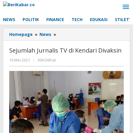
Lewati
ke
konten
NEWS
POLITIK
FINANCE
TECH
EDUKASI
STILETT
Sejumlah
Homepage
»
News
»
Jurnalis
TV
Sejumlah Jurnalis TV di Kendari Divaksin
di
Kendari
oleh
10 Mei 2021
-
304 Dilihat
Beri
Divaksin
Kabar