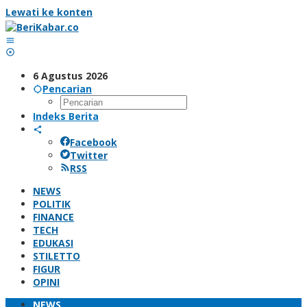
Lewati ke konten
6 Agustus 2026
Pencarian
Indeks Berita
Facebook
Twitter
RSS
NEWS
POLITIK
FINANCE
TECH
EDUKASI
STILETTO
FIGUR
OPINI
NEWS