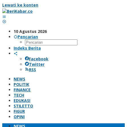
Lewati ke konten
10 Agustus 2026
Pencarian
Indeks Berita
Facebook
Twitter
RSS
NEWS
POLITIK
FINANCE
TECH
EDUKASI
STILETTO
FIGUR
OPINI
NEWS