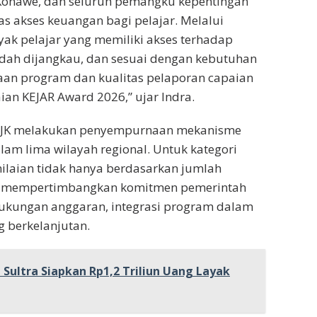
 Konawe, dan seluruh pemangku kepentingan
s akses keuangan bagi pelajar. Melalui
ak pelajar yang memiliki akses terhadap
ah dijangkau, dan sesuai dengan kebutuhan
anaan program dan kualitas pelaporan capaian
ian KEJAR Award 2026,” ujar Indra.
 OJK melakukan penyempurnaan mekanisme
am lima wilayah regional. Untuk kategori
ilaian tidak hanya berdasarkan jumlah
juga mempertimbangkan komitmen pemerintah
 dukungan anggaran, integrasi program dalam
g berkelanjutan.
Sultra Siapkan Rp1,2 Triliun Uang Layak