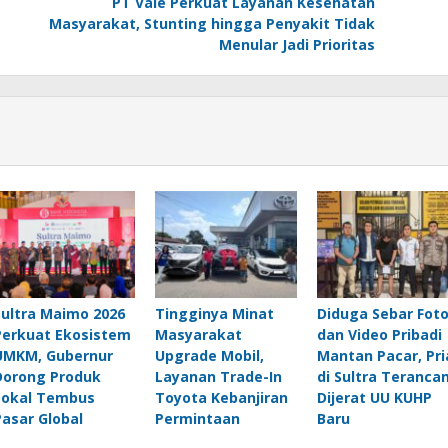
PT Vale Perkuat Layanan Kesehatan
Masyarakat, Stunting hingga Penyakit Tidak
Menular Jadi Prioritas
Sultra Maimo 2026
Tingginya Minat
Diduga Sebar Fot
Perkuat Ekosistem
Masyarakat
dan Video Pribadi
UMKM, Gubernur
Upgrade Mobil,
Mantan Pacar, Pri
Dorong Produk
Layanan Trade-In
di Sultra Teranca
Lokal Tembus
Toyota Kebanjiran
Dijerat UU KUHP
Pasar Global
Permintaan
Baru