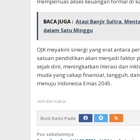
memperluas akses keuangan formal di k
BACA JUGA :
Atasi Banjir Sultra, Ment
dalam Satu Minggu
OJK meyakini sinergi yang erat antara pe
satuan pendidikan akan menjadi fakto
sejak dini, meningkatkan literasi dan ink
muda yang cakap finansial, tangguh, d
menuju Indonesia Emas 2045.
oleh
Beri Kabar
Ikuti Kami Pada
Navigasi
Pos sebelumnya