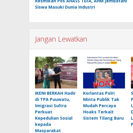
Resmikan Pos AHASS TEFA, AHM Jembatani
pos
Siswa Masuki Dunia Industri
Jangan Lewatkan
IKENI BERKAH Hadir
Korlantas Polri
di TPA Puuwatu,
Minta Publik Tak
Imigrasi Sultra
Mudah Percaya
Perkuat
Hoaks Terkait
Kepedulian Sosial
Sistem Tilang Baru
kepada
Masyarakat