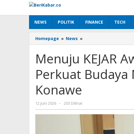
Lewati
ke
konten
NEWS
POLITIK
FINANCE
TECH
Menuju
Homepage
»
News
»
KEJAR
Award
Menuju KEJAR Aw
2026,
OJK
Perkuat Budaya 
Sultra
Perkuat
Budaya
Konawe
Menabung
Pelajar
di
oleh
12 Juni 2026
-
203 Dilihat
Konawe
Beri
Kabar