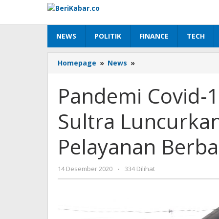
Lewati
ke
konten
NEWS
POLITIK
FINANCE
TECH
Pandemi
Homepage
»
News
»
Covid-
19,
Pandemi Covid
Kemenkumham
Sultra
Sultra Luncurkan
Luncurkan
Tiga
Aplikasi
Pelayanan Berbas
Pelayanan
Berbasis
Digital
oleh
14 Desember 2020
-
334 Dilihat
Beri
Kabar