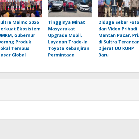
Sultra Maimo 2026
Tingginya Minat
Diduga Sebar Fot
Perkuat Ekosistem
Masyarakat
dan Video Pribadi
UMKM, Gubernur
Upgrade Mobil,
Mantan Pacar, Pri
Dorong Produk
Layanan Trade-In
di Sultra Teranca
Lokal Tembus
Toyota Kebanjiran
Dijerat UU KUHP
Pasar Global
Permintaan
Baru