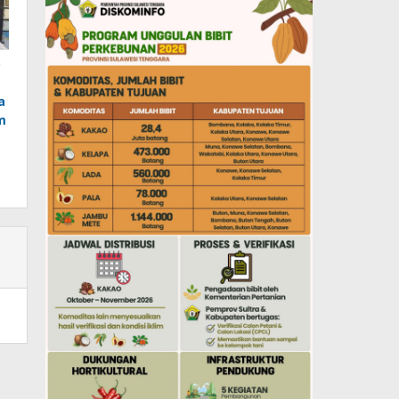
o
a
m