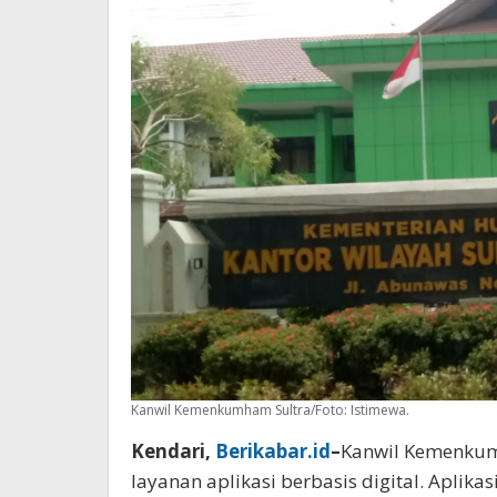
Kanwil Kemenkumham Sultra/Foto: Istimewa.
Kendari,
Berikabar.id
–
Kanwil Kemenkum
layanan aplikasi berbasis digital. Aplikas