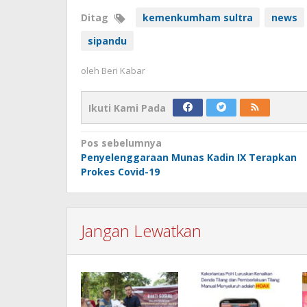
Ditag
kemenkumham sultra
news
sipandu
oleh
Beri Kabar
Ikuti Kami Pada
Navigasi
Pos sebelumnya
Penyelenggaraan Munas Kadin IX Terapkan
pos
Prokes Covid-19
Jangan Lewatkan