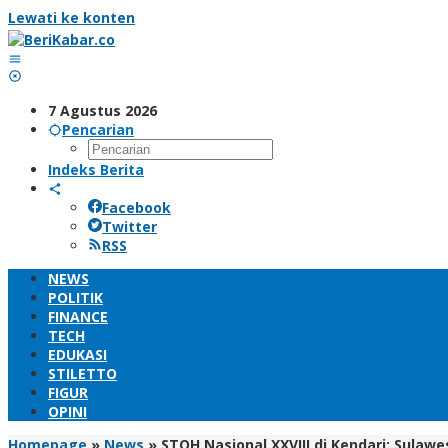
Lewati ke konten
7 Agustus 2026
Pencarian
Indeks Berita
Facebook
Twitter
RSS
NEWS
POLITIK
FINANCE
TECH
EDUKASI
STILETTO
FIGUR
OPINI
Homepage
»
News
»
STQH Nasional XXVIII di Kendari: Sulaw