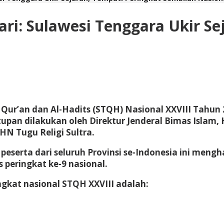
ari: Sulawesi Tenggara Ukir Se
l Qur’an dan Al-Hadits (STQH) Nasional XXVIII Tahu
utupan dilakukan oleh Direktur Jenderal Bimas Isla
N Tugu Religi Sultra.
7 peserta dari seluruh Provinsi se-Indonesia ini men
 peringkat ke-9 nasional.
gkat nasional STQH XXVIII adalah: