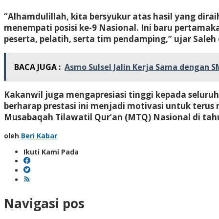
“Alhamdulillah, kita bersyukur atas hasil yang di
menempati posisi ke-9 Nasional. Ini baru pertamakali
peserta, pelatih, serta tim pendamping,” ujar Saleh
BACA JUGA :
Asmo Sulsel Jalin Kerja Sama dengan S
Kakanwil juga mengapresiasi tinggi kepada seluru
berharap prestasi ini menjadi motivasi untuk te
Musabaqah Tilawatil Qur’an (MTQ) Nasional di ta
oleh
Beri Kabar
Ikuti Kami Pada
Navigasi pos