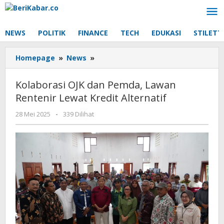
Lewati
ke
konten
NEWS
POLITIK
FINANCE
TECH
EDUKASI
STILETT
Kolaborasi
Homepage
»
News
»
OJK
dan
Kolaborasi OJK dan Pemda, Lawan
Pemda,
Rentenir Lewat Kredit Alternatif
Lawan
Rentenir
oleh
28 Mei 2025
-
339 Dilihat
Lewat
Beri
Kredit
Kabar
Alternatif