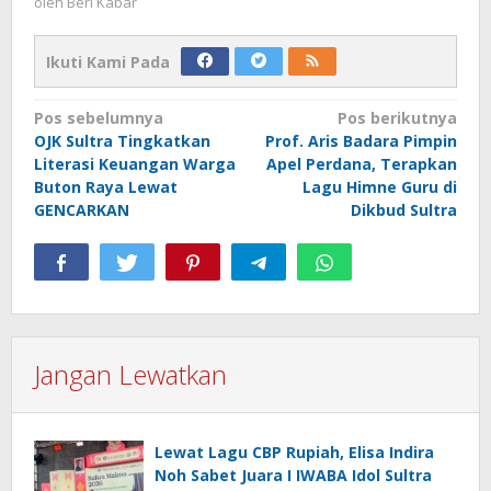
oleh
Beri Kabar
Ikuti Kami Pada
Navigasi
Pos sebelumnya
Pos berikutnya
OJK Sultra Tingkatkan
Prof. Aris Badara Pimpin
pos
Literasi Keuangan Warga
Apel Perdana, Terapkan
Buton Raya Lewat
Lagu Himne Guru di
GENCARKAN
Dikbud Sultra
Jangan Lewatkan
Lewat Lagu CBP Rupiah, Elisa Indira
Noh Sabet Juara I IWABA Idol Sultra