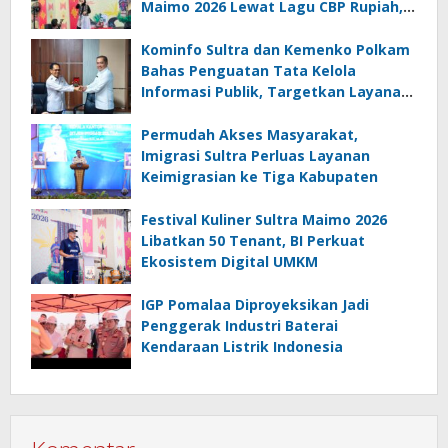
Maimo 2026 Lewat Lagu CBP Rupiah,
Elisa Indira Noh Sabet Juara I IWABA
Idol Sultra Maimo 2026
Kominfo Sultra dan Kemenko Polkam
Bahas Penguatan Tata Kelola
Informasi Publik, Targetkan Layanan
Lebih Efektif
Permudah Akses Masyarakat,
Imigrasi Sultra Perluas Layanan
Keimigrasian ke Tiga Kabupaten
Festival Kuliner Sultra Maimo 2026
Libatkan 50 Tenant, BI Perkuat
Ekosistem Digital UMKM
IGP Pomalaa Diproyeksikan Jadi
Penggerak Industri Baterai
Kendaraan Listrik Indonesia