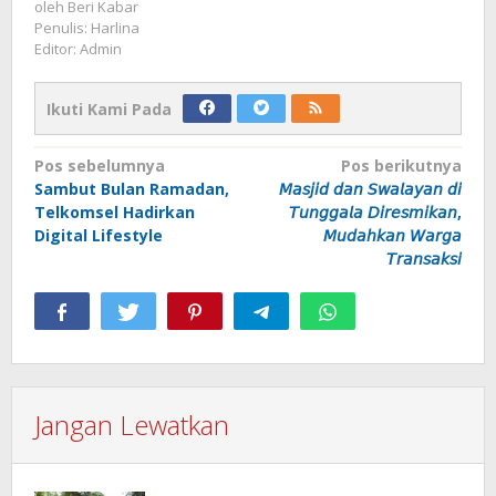
oleh
Beri Kabar
Penulis: Harlina
Editor: Admin
Ikuti Kami Pada
Navigasi
Pos sebelumnya
Pos berikutnya
Sambut Bulan Ramadan,
𝘔𝘢𝘴𝘫𝘪𝘥 𝘥𝘢𝘯 𝘚𝘸𝘢𝘭𝘢𝘺𝘢𝘯 𝘥𝘪
pos
Telkomsel Hadirkan
𝘛𝘶𝘯𝘨𝘨𝘢𝘭𝘢 𝘋𝘪𝘳𝘦𝘴𝘮𝘪𝘬𝘢𝘯,
Digital Lifestyle
𝘔𝘶𝘥𝘢𝘩𝘬𝘢𝘯 𝘞𝘢𝘳𝘨𝘢
𝘛𝘳𝘢𝘯𝘴𝘢𝘬𝘴𝘪
Jangan Lewatkan