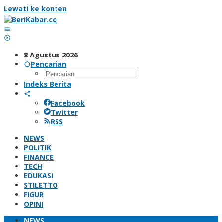
Lewati ke konten
8 Agustus 2026
Pencarian
Indeks Berita
Facebook
Twitter
RSS
NEWS
POLITIK
FINANCE
TECH
EDUKASI
STILETTO
FIGUR
OPINI
NEWS