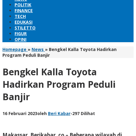
POLITIK
FINANCE
TECH
EDUKASI
STILETTO
FIGUR
OPINI
Homepage
»
News
»
Bengkel Kalla Toyota Hadirkan
Program Peduli Banjir
Bengkel Kalla Toyota
Hadirkan Program Peduli
Banjir
16 Februari 2023
oleh
Beri Kabar
-
297 Dilihat
Makassar, Berikabar. co –
Beberapa wilayah di