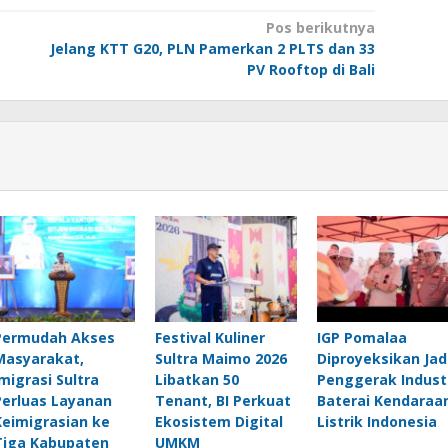
Pos berikutnya
Jelang KTT G20, PLN Pamerkan 2 PLTS dan 33
PV Rooftop di Bali
Permudah Akses
Festival Kuliner
IGP Pomalaa
Masyarakat,
Sultra Maimo 2026
Diproyeksikan Jad
Imigrasi Sultra
Libatkan 50
Penggerak Indust
Perluas Layanan
Tenant, BI Perkuat
Baterai Kendaraa
Keimigrasian ke
Ekosistem Digital
Listrik Indonesia
Tiga Kabupaten
UMKM