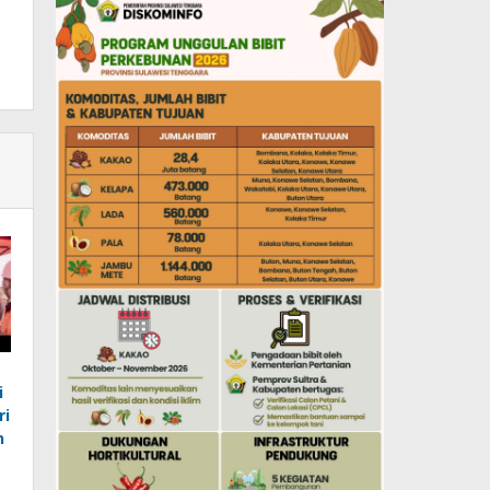
i
ri
n