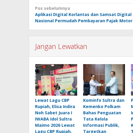
Navigasi
Pos sebelumnya
Aplikasi Digital Korlantas dan Samsat Digital
pos
Nasional Permudah Pembayaran Pajak Motor
Jangan Lewatkan
Lewat Lagu CBP
Kominfo Sultra dan
Rupiah, Elisa Indira
Kemenko Polkam
Noh Sabet Juara I
Bahas Penguatan
IWABA Idol Sultra
Tata Kelola
Maimo 2026 Lewat
Informasi Publik,
Lagu CBP Rupiah,
Targetkan