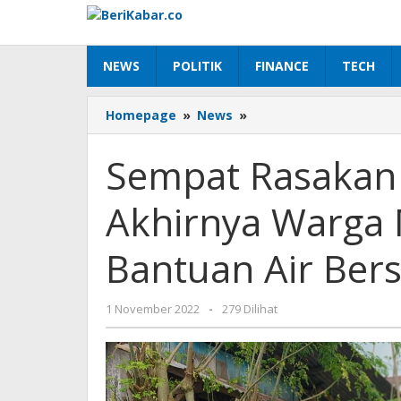
Lewati
ke
konten
NEWS
POLITIK
FINANCE
TECH
Sempat
Homepage
»
News
»
Rasakan
Krisis
Sempat Rasakan K
Air
Bersih,
Akhirnya Warga 
Akhirnya
Warga
Mabholu
Bantuan Air Bers
Nikmati
Bantuan
Air
oleh
1 November 2022
-
279 Dilihat
Bersih
Beri
dari
Kabar
PLN