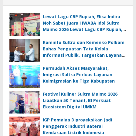
Lewat Lagu CBP Rupiah, Elisa Indira
Noh Sabet Juara I IWABA Idol Sultra
Maimo 2026 Lewat Lagu CBP Rupiah,
Elisa Indira Noh Sabet Juara I IWABA
Idol Sultra Maimo 2026
Kominfo Sultra dan Kemenko Polkam
Bahas Penguatan Tata Kelola
Informasi Publik, Targetkan Layanan
Lebih Efektif
Permudah Akses Masyarakat,
Imigrasi Sultra Perluas Layanan
Keimigrasian ke Tiga Kabupaten
Festival Kuliner Sultra Maimo 2026
Libatkan 50 Tenant, BI Perkuat
Ekosistem Digital UMKM
IGP Pomalaa Diproyeksikan Jadi
Penggerak Industri Baterai
Kendaraan Listrik Indonesia