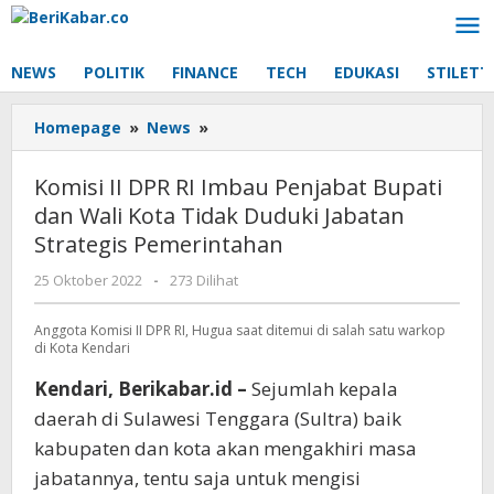
Lewati
ke
konten
NEWS
POLITIK
FINANCE
TECH
EDUKASI
STILETT
Komisi
Homepage
»
News
»
II
DPR
Komisi II DPR RI Imbau Penjabat Bupati
RI
dan Wali Kota Tidak Duduki Jabatan
Imbau
Strategis Pemerintahan
Penjabat
Bupati
oleh
25 Oktober 2022
-
273 Dilihat
dan
Beri
Wali
Kabar
Anggota Komisi II DPR RI, Hugua saat ditemui di salah satu warkop
Kota
di Kota Kendari
Tidak
Duduki
Kendari, Berikabar.id –
Sejumlah kepala
Jabatan
daerah di Sulawesi Tenggara (Sultra) baik
Strategis
kabupaten dan kota akan mengakhiri masa
Pemerintahan
jabatannya, tentu saja untuk mengisi