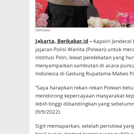
Istimewa
Ja
karta, Berikabar.id
–
Kapolri Jenderal
jajaran Polisi Wanita (Polwan) untuk me
institusi Polri, lewat pendekatan yang hu
menyampaikan sambutan di acara punca
Indonesia di Gedung Rupatama Mabes Polr
“Saya harapkan rekan-rekan Polwan betu
mendorong kepercayaan masyarakat kepad
lebih tinggi dibandingkan yang sebelumn
(9/9/2022).
Sigit memaparkan, setelah peristiwa yang
hasil survei, tingkat kepercayaan publik 