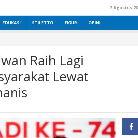
7 Agustus 2
EDUKASI
STILETTO
FIGUR
OPINI
lwan Raih Lagi
syarakat Lewat
anis