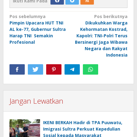
Ikuti Kami Pada
Navigasi
Pos sebelumnya
Pos berikutnya
Pimpin Upacara HUT TNI
Dikukuhkan Warga
pos
AL ke-77, Gubernur Sultra
Kehormatan Kostrad,
Harap TNI Semakin
Kapolri: TNI-Polri Terus
Profesional
Bersinergi Jaga Wibawa
Negara dan Rakyat
Indonesia
Jangan Lewatkan
IKENI BERKAH Hadir di TPA Puuwatu,
Imigrasi Sultra Perkuat Kepedulian
Sosial kepada Masyarakat