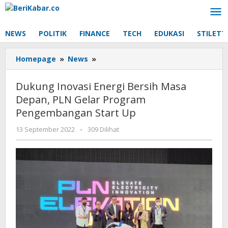
Lewati
ke
konten
NEWS
POLITIK
FINANCE
TECH
EDUKASI
STILETT
Dukung
Homepage
»
News
»
Inovasi
Energi
Dukung Inovasi Energi Bersih Masa
Bersih
Depan, PLN Gelar Program
Masa
Pengembangan Start Up
Depan,
PLN
oleh
13 September 2022
-
309 Dilihat
Gelar
Beri
Program
Kabar
Pengembangan
Start
Up