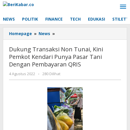
Lewati
ke
konten
NEWS
POLITIK
FINANCE
TECH
EDUKASI
STILETT
Dukung
Homepage
»
News
»
Transaksi
Non
Dukung Transaksi Non Tunai, Kini
Tunai,
Pemkot Kendari Punya Pasar Tani
Kini
Dengan Pembayaran QRIS
Pemkot
Kendari
oleh
4 Agustus 2022
-
280 Dilihat
Punya
Beri
Pasar
Kabar
Tani
Dengan
Pembayaran
QRIS