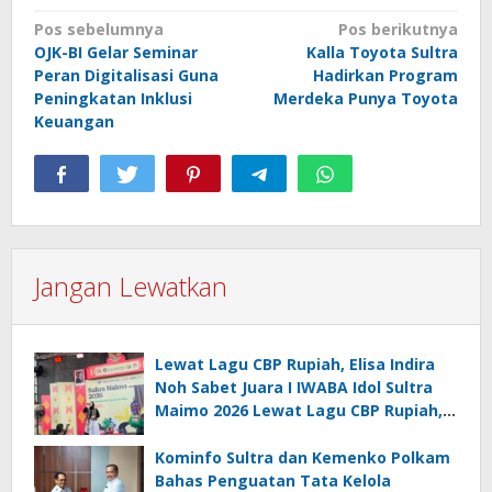
Navigasi
Pos sebelumnya
Pos berikutnya
OJK-BI Gelar Seminar
Kalla Toyota Sultra
pos
Peran Digitalisasi Guna
Hadirkan Program
Peningkatan Inklusi
Merdeka Punya Toyota
Keuangan
Jangan Lewatkan
Lewat Lagu CBP Rupiah, Elisa Indira
Noh Sabet Juara I IWABA Idol Sultra
Maimo 2026 Lewat Lagu CBP Rupiah,
Elisa Indira Noh Sabet Juara I IWABA
Idol Sultra Maimo 2026
Kominfo Sultra dan Kemenko Polkam
Bahas Penguatan Tata Kelola