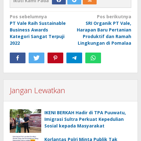
Ikuti Kami Pada
Navigasi
Pos sebelumnya
Pos berikutnya
PT Vale Raih Sustainable
SRI Organik PT Vale,
pos
Business Awards
Harapan Baru Pertanian
Kategori Sangat Terpuji
Produktif dan Ramah
2022
Lingkungan di Pomalaa
Jangan Lewatkan
IKENI BERKAH Hadir di TPA Puuwatu,
Imigrasi Sultra Perkuat Kepedulian
Sosial kepada Masyarakat
Korlantas Polri Minta Publik Tak