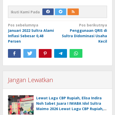
Ikuti Kami Pada
Navigasi
Pos sebelumnya
Pos berikutnya
Januari 2022 Sultra Alami
Penggunaan QRIS di
pos
Inflasi Sebesar 0,48
Sultra Didominasi Usaha
Persen
Kecil
Jangan Lewatkan
Lewat Lagu CBP Rupiah, Elisa Indira
Noh Sabet Juara I IWABA Idol Sultra
Maimo 2026 Lewat Lagu CBP Rupiah,
Elisa Indira Noh Sabet Juara I IWABA