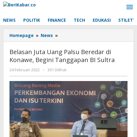
Lewati
ke
konten
NEWS
POLITIK
FINANCE
TECH
EDUKASI
STILETT
Belasan
Homepage
»
News
»
Juta
Uang
Belasan Juta Uang Palsu Beredar di
Palsu
Konawe, Begini Tanggapan BI Sultra
Beredar
di
oleh
24 Februari 2022
-
301 Dilihat
Konawe,
Beri
Begini
Kabar
Tanggapan
BI
Sultra