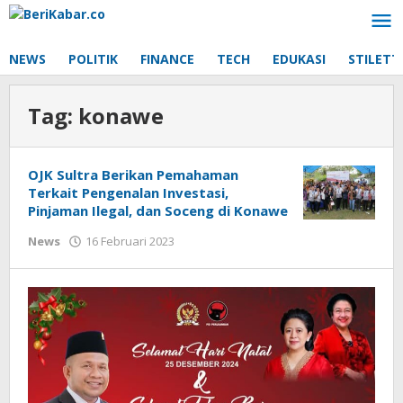
Lewati
ke
konten
NEWS
POLITIK
FINANCE
TECH
EDUKASI
STILETT
Tag:
konawe
OJK Sultra Berikan Pemahaman
Terkait Pengenalan Investasi,
Pinjaman Ilegal, dan Soceng di Konawe
oleh
News
16 Februari 2023
Beri
Kabar