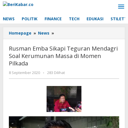
Lewati
ke
konten
NEWS
POLITIK
FINANCE
TECH
EDUKASI
STILETT
Rusman
Homepage
»
News
»
Emba
Sikapi
Rusman Emba Sikapi Teguran Mendagri
Teguran
Soal Kerumunan Massa di Momen
Mendagri
Pilkada
Soal
Kerumunan
oleh
8 September 2020
-
283 Dilihat
Massa
Beri
di
Kabar
Momen
Pilkada