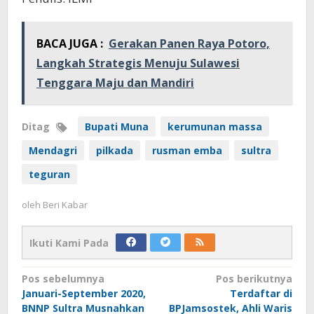
BACA JUGA :
Gerakan Panen Raya Potoro,
Langkah Strategis Menuju Sulawesi
Tenggara Maju dan Mandiri
Ditag
Bupati Muna
kerumunan massa
Mendagri
pilkada
rusman emba
sultra
teguran
oleh
Beri Kabar
Ikuti Kami Pada
Navigasi
Pos sebelumnya
Pos berikutnya
Januari-September 2020,
Terdaftar di
pos
BNNP Sultra Musnahkan
BPJamsostek, Ahli Waris