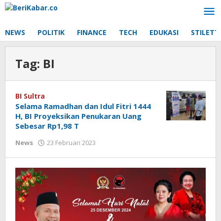
Lewati
ke
konten
NEWS
POLITIK
FINANCE
TECH
EDUKASI
STILETT
Tag:
BI
BI Sultra
Selama Ramadhan dan Idul Fitri 1444
H, BI Proyeksikan Penukaran Uang
Sebesar Rp1,98 T
oleh
News
23 Februari 2023
Beri
Kabar