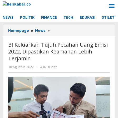
Lewati
ke
konten
NEWS
POLITIK
FINANCE
TECH
EDUKASI
STILETT
BI
Homepage
»
News
»
Keluarkan
Tujuh
BI Keluarkan Tujuh Pecahan Uang Emisi
Pecahan
2022, Dipastikan Keamanan Lebih
Uang
Terjamin
Emisi
2022,
oleh
18 Agustus 2022
-
436 Dilihat
Dipastikan
Beri
Keamanan
Kabar
Lebih
Terjamin