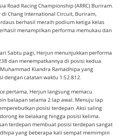
sia Road Racing Championship (ARRC) Buriram.
i Chang International Circuit, Buriram,
Firdaus berhasil meraih podium ketiga kelas
 berhasil menampilkan performa memukau dan
 hari Sabtu pagi, Herjun menunjukkan performa
238 dan menempatkannya di posisi kedua.
oleh Muhammad Kiandra Ramadhipa yang
si dengan catatan waktu 1:52.812.
race pertama, Herjun langsung memacu
in balapan selama 2 lap awal. Menuju lap
memperebutkan posisi terdepan. Aksi saling
rdorong ke belakang hingga posisi kelima.
risan terdepan membuat posisi terdepan sangat
madhipa yang beberapa kali sempat memimpin