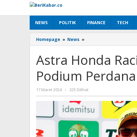
Lewati
ke
konten
NEWS
POLITIK
FINANCE
TECH
Astra
Homepage
»
News
»
Honda
Racing
Astra Honda Rac
Team
Dulang
Podium Perdana
Podium
Perdana
di
oleh
17 Maret 2024
-
325 Dilihat
ARRC
Beri
Buriram
Kabar