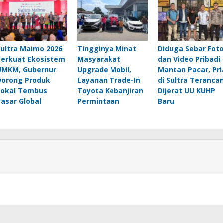
Sultra Maimo 2026
Tingginya Minat
Diduga Sebar Fot
Perkuat Ekosistem
Masyarakat
dan Video Pribadi
UMKM, Gubernur
Upgrade Mobil,
Mantan Pacar, Pri
Dorong Produk
Layanan Trade-In
di Sultra Teranca
Lokal Tembus
Toyota Kebanjiran
Dijerat UU KUHP
Pasar Global
Permintaan
Baru