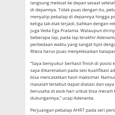
langsung melesat ke depan sesaat setel
di depannya. Tidak puas dengan itu, peb
menyalip pebalap di depannya hingga pos
ketiga tak elak terjadi, bahkan dengan r
juga Veda Ega Pratama. Walaupun diriny
beberapa lap, pada lap terakhir Adenan
perbedaan waktu yang sangat tipis denga
Rheza harus puas menyelesaikan balapan d
“Saya bersyukur berhasil finish di posis
saya dikarenakan pada sesi kualifikasi a
bisa mencatatkan hasil maksimal. Namun,
masalah tersebut dapat diatasi dan saya
berusaha di esok hari untuk bisa meraih 
dukungannya,” ucap Adenanta.
Perjuangan pebalap AHRT pada seri perda