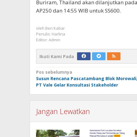
Buriram, Thailand akan dilanjutkan pad
AP250 dan 14:55 WIB untuk SS600.
oleh
Beri Kabar
Penulis: Harlina
Editor: Admin
Ikuti Kami Pada
Navigasi
Pos sebelumnya
Susun Rencana Pascatambang Blok Morowali
pos
PT Vale Gelar Konsultasi Stakeholder
Jangan Lewatkan