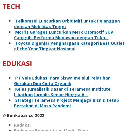
TECH
Telkomsel Luncurkan Orbit MiFi untuk Pelanggan
dengan Mobilitas Tinggi
Morris Garages Luncurkan Merk Otomotif SUV
Canggih: Performa Menawan dengan Tekn…
Toyota Diganjar Penghargaan Kategori Best Outlet
of the Year Tingkat Nasional
EDUKASI
PT Vale Edukasi Para Siswa melalui Pelatihan
Gerakan Dini Cinta Organik
Kelas Jurnalistik Dasar di Teramesa Institute,
Libatkan Jurnalis Senior Hingga A…
Strategi Teramesa Project Menjaga Bisnis Tetap
Bertahan di Masa Pandemi
© Berikabar.co 2022
Redaksi
Pedoman Pemberitaan Media Siber