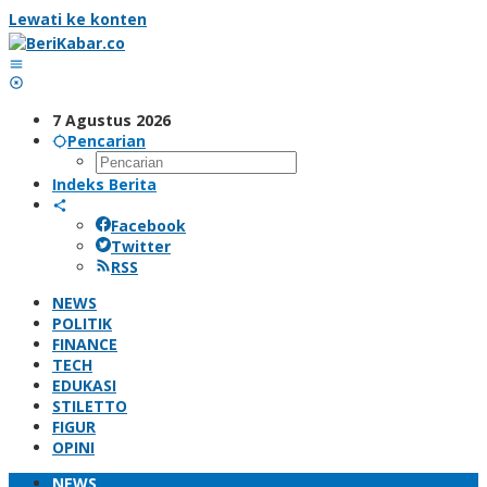
Lewati ke konten
7 Agustus 2026
Pencarian
Indeks Berita
Facebook
Twitter
RSS
NEWS
POLITIK
FINANCE
TECH
EDUKASI
STILETTO
FIGUR
OPINI
NEWS