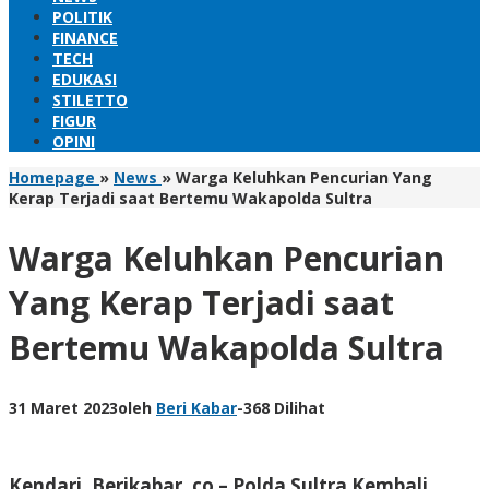
POLITIK
FINANCE
TECH
EDUKASI
STILETTO
FIGUR
OPINI
Homepage
»
News
»
Warga Keluhkan Pencurian Yang
Kerap Terjadi saat Bertemu Wakapolda Sultra
Warga Keluhkan Pencurian
Yang Kerap Terjadi saat
Bertemu Wakapolda Sultra
31 Maret 2023
oleh
Beri Kabar
-
368 Dilihat
Kendari, Berikabar. co –
Polda Sultra Kembali