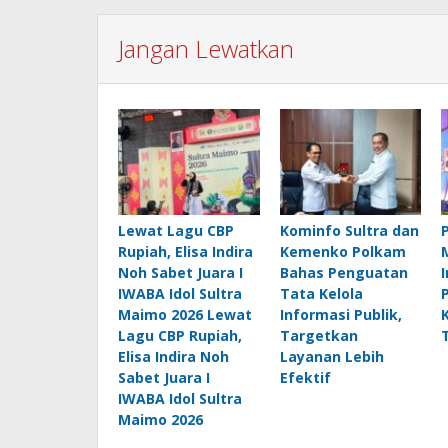
Jangan Lewatkan
Lewat Lagu CBP
Kominfo Sultra dan
Rupiah, Elisa Indira
Kemenko Polkam
Noh Sabet Juara I
Bahas Penguatan
IWABA Idol Sultra
Tata Kelola
Maimo 2026 Lewat
Informasi Publik,
Lagu CBP Rupiah,
Targetkan
Elisa Indira Noh
Layanan Lebih
Sabet Juara I
Efektif
IWABA Idol Sultra
Maimo 2026