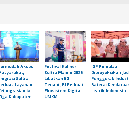
Permudah Akses
Festival Kuliner
IGP Pomalaa
Masyarakat,
Sultra Maimo 2026
Diproyeksikan Jad
Imigrasi Sultra
Libatkan 50
Penggerak Indust
Perluas Layanan
Tenant, BI Perkuat
Baterai Kendaraa
Keimigrasian ke
Ekosistem Digital
Listrik Indonesia
Tiga Kabupaten
UMKM