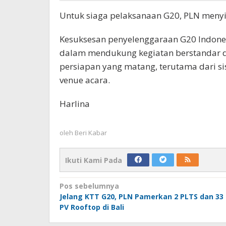
Untuk siaga pelaksanaan G20, PLN menyi
Kesuksesan penyelenggaraan G20 Indonesi
dalam mendukung kegiatan berstandar du
persiapan yang matang, terutama dari si
venue acara.
Harlina
oleh
Beri Kabar
Ikuti Kami Pada
Navigasi
Pos sebelumnya
Jelang KTT G20, PLN Pamerkan 2 PLTS dan 33
pos
PV Rooftop di Bali