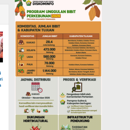
i
ri
n