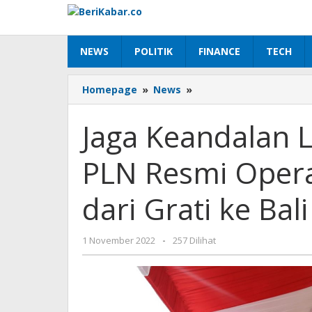
Lewati
ke
konten
NEWS
POLITIK
FINANCE
TECH
Jaga
Homepage
»
News
»
Keandalan
Listrik
Jaga Keandalan L
Selama
KTT
PLN Resmi Opera
G20,
PLN
Resmi
dari Grati ke Bali
Operasikan
PLTG
Relokasi
oleh
1 November 2022
-
257 Dilihat
dari
Beri
Grati
Kabar
ke
Bali