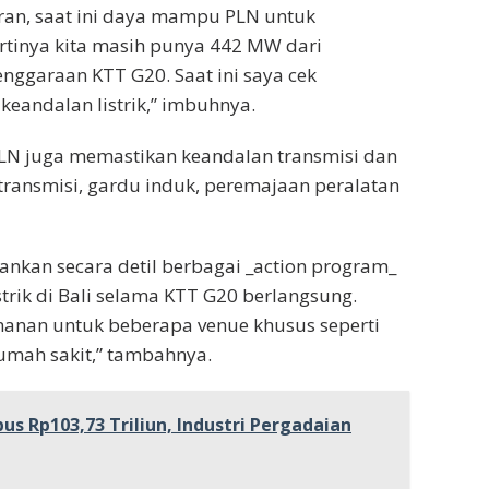
aran, saat ini daya mampu PLN untuk
rtinya kita masih punya 442 MW dari
nggaraan KTT G20. Saat ini saya cek
eandalan listrik,” imbuhnya.
PLN juga memastikan keandalan transmisi dan
 transmisi, gardu induk, peremajaan peralatan
kan secara detil berbagai _action program_
rik di Bali selama KTT G20 berlangsung.
manan untuk beberapa venue khusus seperti
rumah sakit,” tambahnya.
s Rp103,73 Triliun, Industri Pergadaian