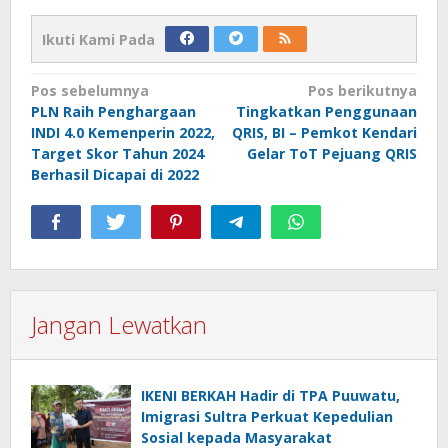
Ikuti Kami Pada
Navigasi
Pos sebelumnya
Pos berikutnya
PLN Raih Penghargaan
Tingkatkan Penggunaan
pos
INDI 4.0 Kemenperin 2022,
QRIS, BI – Pemkot Kendari
Target Skor Tahun 2024
Gelar ToT Pejuang QRIS
Berhasil Dicapai di 2022
Jangan Lewatkan
IKENI BERKAH Hadir di TPA Puuwatu,
Imigrasi Sultra Perkuat Kepedulian
Sosial kepada Masyarakat