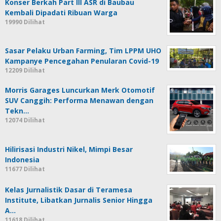
Konser Berkah Part III ASR di Baubau
Kembali Dipadati Ribuan Warga
19990 Dilihat
Sasar Pelaku Urban Farming, Tim LPPM UHO
Kampanye Pencegahan Penularan Covid-19
12209 Dilihat
Morris Garages Luncurkan Merk Otomotif
SUV Canggih: Performa Menawan dengan
Tekn…
12074 Dilihat
Hilirisasi Industri Nikel, Mimpi Besar
Indonesia
11677 Dilihat
Kelas Jurnalistik Dasar di Teramesa
Institute, Libatkan Jurnalis Senior Hingga
A…
11618 Dilihat