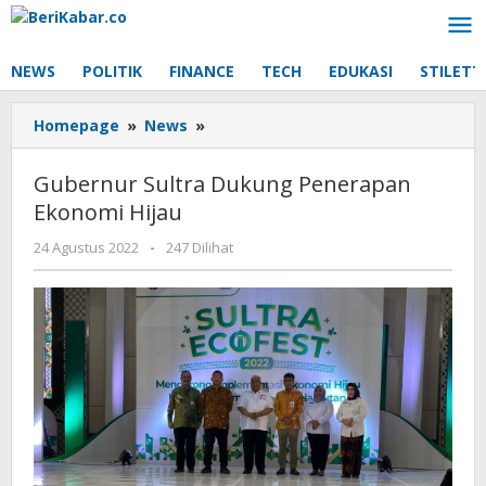
Lewati
ke
konten
NEWS
POLITIK
FINANCE
TECH
EDUKASI
STILETT
Gubernur
Homepage
»
News
»
Sultra
Dukung
Gubernur Sultra Dukung Penerapan
Penerapan
Ekonomi Hijau
Ekonomi
Hijau
oleh
24 Agustus 2022
-
247 Dilihat
Beri
Kabar