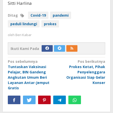
Sitti Harlina
Ditag
Covid-19
pandemi
peduli lindungi
prokes
oleh
Beri Kabar
Ikuti Kami Pada
Navigasi
Pos sebelumnya
Pos berikutnya
Tuntaskan Vaksinasi
Prokes Ketat, Pihak
pos
Pelajar, BIN Gandeng
Penyelenggara
Angkutan Umum Beri
Organisasi Siap Gelar
Layanan Antar-Jemput
Konser
Gratis