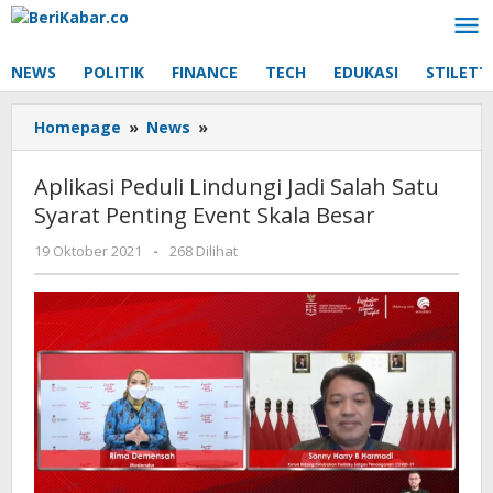
Lewati
ke
konten
NEWS
POLITIK
FINANCE
TECH
EDUKASI
STILETT
Aplikasi
Homepage
»
News
»
Peduli
Lindungi
Aplikasi Peduli Lindungi Jadi Salah Satu
Jadi
Syarat Penting Event Skala Besar
Salah
Satu
oleh
19 Oktober 2021
-
268 Dilihat
Syarat
Beri
Penting
Kabar
Event
Skala
Besar