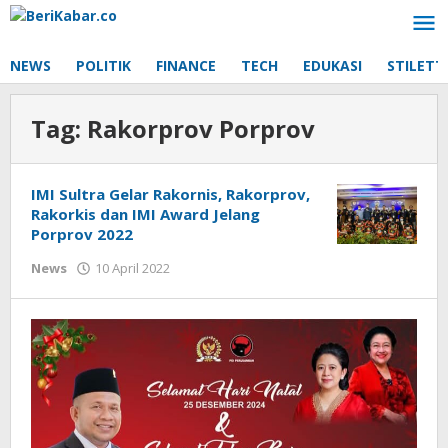
Lewati
ke
konten
NEWS
POLITIK
FINANCE
TECH
EDUKASI
STILETT
Tag:
Rakorprov Porprov
IMI Sultra Gelar Rakornis, Rakorprov,
Rakorkis dan IMI Award Jelang
Porprov 2022
oleh
News
10 April 2022
Beri
Kabar