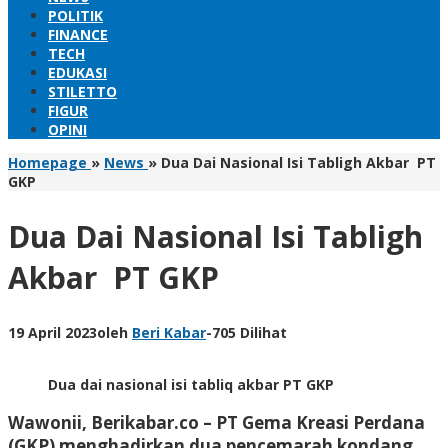
POLITIK
FINANCE
TECH
EDUKASI
STILETTO
FIGUR
OPINI
Homepage
»
News
»
Dua Dai Nasional Isi Tabligh Akbar PT
GKP
Dua Dai Nasional Isi Tabligh
Akbar PT GKP
19 April 2023
oleh
Beri Kabar
-
705 Dilihat
Dua dai nasional isi tabliq akbar PT GKP
Wawonii, Berikabar.co
– PT Gema Kreasi Perdana
(GKP) menghadirkan dua pencemarah kondang