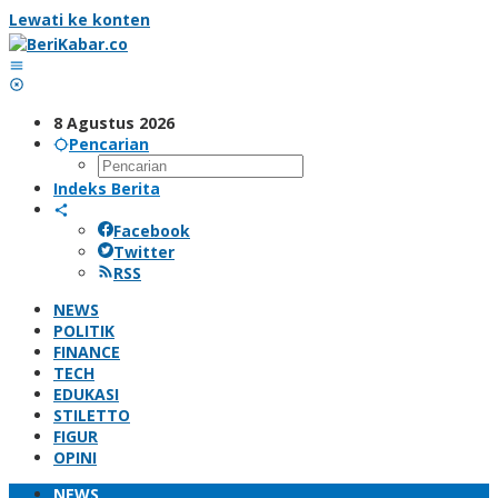
Lewati ke konten
8 Agustus 2026
Pencarian
Indeks Berita
Facebook
Twitter
RSS
NEWS
POLITIK
FINANCE
TECH
EDUKASI
STILETTO
FIGUR
OPINI
NEWS