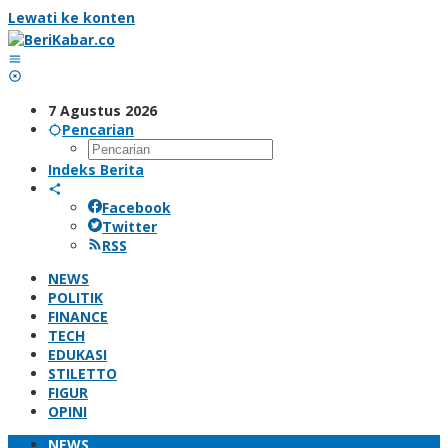
Lewati ke konten
7 Agustus 2026
Pencarian
Indeks Berita
Facebook
Twitter
RSS
NEWS
POLITIK
FINANCE
TECH
EDUKASI
STILETTO
FIGUR
OPINI
NEWS