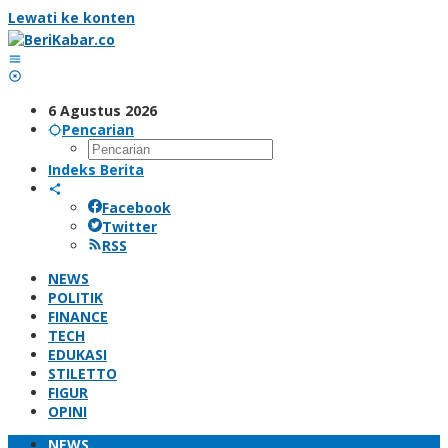
Lewati ke konten
6 Agustus 2026
Pencarian
Indeks Berita
Facebook
Twitter
RSS
NEWS
POLITIK
FINANCE
TECH
EDUKASI
STILETTO
FIGUR
OPINI
NEWS