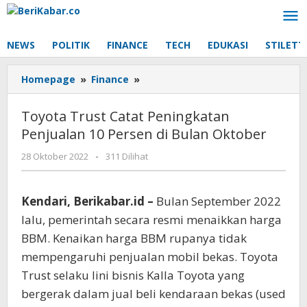
Lewati
ke
konten
NEWS
POLITIK
FINANCE
TECH
EDUKASI
STILETT
Toyota
Homepage
»
Finance
»
Trust
Catat
Toyota Trust Catat Peningkatan
Peningkatan
Penjualan 10 Persen di Bulan Oktober
Penjualan
10
oleh
28 Oktober 2022
-
311 Dilihat
Persen
Beri
di
Kabar
Bulan
Kendari, Berikabar.id –
Bulan September 2022
Oktober
lalu, pemerintah secara resmi menaikkan harga
BBM. Kenaikan harga BBM rupanya tidak
mempengaruhi penjualan mobil bekas. Toyota
Trust selaku lini bisnis Kalla Toyota yang
bergerak dalam jual beli kendaraan bekas (used