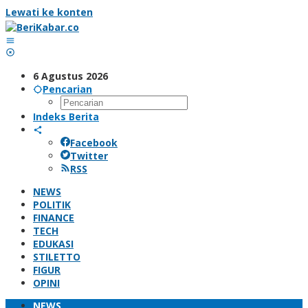
Lewati ke konten
6 Agustus 2026
Pencarian
Indeks Berita
Facebook
Twitter
RSS
NEWS
POLITIK
FINANCE
TECH
EDUKASI
STILETTO
FIGUR
OPINI
NEWS