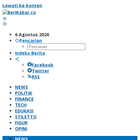
Lewati ke konten
6 Agustus 2026
Pencarian
Indeks Berita
Facebook
Twitter
RSS
NEWS
POLITIK
FINANCE
TECH
EDUKASI
STILETTO
FIGUR
OPINI
NEWS