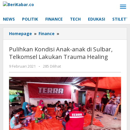
Lewati
ke
konten
NEWS
POLITIK
FINANCE
TECH
EDUKASI
STILETT
Pulihkan
Homepage
»
Finance
»
Kondisi
Anak-
Pulihkan Kondisi Anak-anak di Sulbar,
anak
Telkomsel Lakukan Trauma Healing
di
Sulbar,
oleh
9 Februari 2021
-
285 Dilihat
Telkomsel
Beri
Lakukan
Kabar
Trauma
Healing