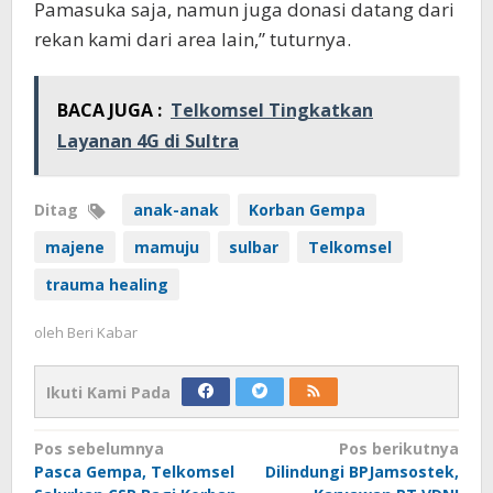
Pamasuka saja, namun juga donasi datang dari
rekan kami dari area lain,” tuturnya.
BACA JUGA :
Telkomsel Tingkatkan
Layanan 4G di Sultra
Ditag
anak-anak
Korban Gempa
majene
mamuju
sulbar
Telkomsel
trauma healing
oleh
Beri Kabar
Ikuti Kami Pada
Navigasi
Pos sebelumnya
Pos berikutnya
Pasca Gempa, Telkomsel
Dilindungi BPJamsostek,
pos