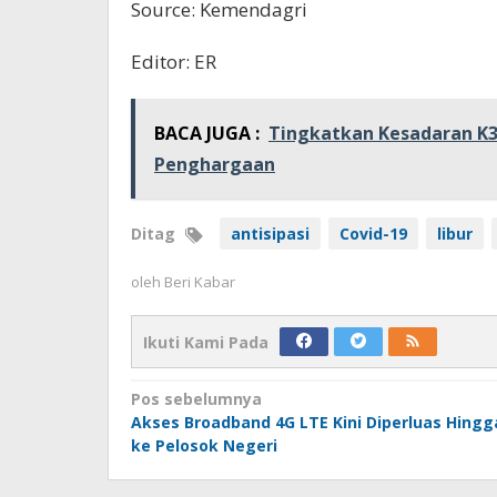
Source: Kemendagri
Editor: ER
BACA JUGA :
Tingkatkan Kesadaran K3
Penghargaan
Ditag
antisipasi
Covid-19
libur
oleh
Beri Kabar
Ikuti Kami Pada
Navigasi
Pos sebelumnya
Akses Broadband 4G LTE Kini Diperluas Hingg
pos
ke Pelosok Negeri