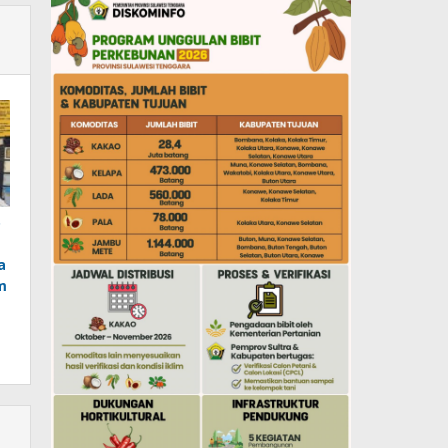
o
a
m