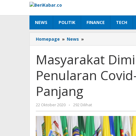
Lewati
ke
konten
NEWS
POLITIK
FINANCE
TECH
Masyarakat
Homepage
»
News
»
Diminta
Antisipasi
Masyarakat Dimin
Potensi
Penularan
Penularan Covid
Covid-
19
Selama
Panjang
Libur
Panjang
oleh
22 Oktober 2020
-
292 Dilihat
Beri
Kabar