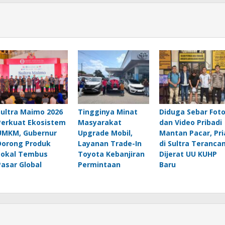
Sultra Maimo 2026
Tingginya Minat
Diduga Sebar Fot
Perkuat Ekosistem
Masyarakat
dan Video Pribadi
UMKM, Gubernur
Upgrade Mobil,
Mantan Pacar, Pri
Dorong Produk
Layanan Trade-In
di Sultra Teranca
Lokal Tembus
Toyota Kebanjiran
Dijerat UU KUHP
Pasar Global
Permintaan
Baru