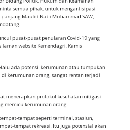
tor Bidang Politik, Hukum dan Keamanan
nta semua pihak, untuk mengantisipasi
bur panjang Maulid Nabi Muhammad SAW,
ndatang.
uncul pusat-pusat penularan Covid-19 yang
rs laman website Kemendagri, Kamis
selalu ada potensi kerumunan atau tumpukan
 di kerumunan orang, sangat rentan terjadi
at menerapkan protokol kesehatan mitigasi
ang memicu kerumunan orang.
tempat-tempat seperti terminal, stasiun,
pat-tempat rekreasi. Itu juga potensial akan