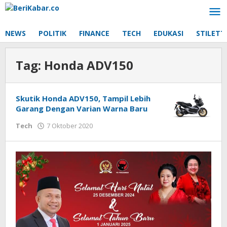
Lewati
ke
konten
NEWS
POLITIK
FINANCE
TECH
EDUKASI
STILETT
Tag:
Honda ADV150
Skutik Honda ADV150, Tampil Lebih
Garang Dengan Varian Warna Baru
oleh
Tech
7 Oktober 2020
Beri
Kabar