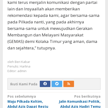
kami terus menjalin komunikasi dengan partai
lain dan Insyaallah akan memberikan
rekomendasi kepada kami, agar bersama-sama
pada Pilkada nanti, yang pada akhirnya
bersama-sama untuk mewujudkan Gerakan
Membangun dan Melayani Masyarakat
(GEMAS) demi Kolaka Timur yang aman, dama
dan sejahtera,” tutupnya.
oleh
Beri Kabar
Penulis: Harlina
Editor: admin
Ikuti Kami Pada
Navigasi
Pos sebelumnya
Pos berikutnya
Maju Pilkada Koltim,
Jalin Komunikasi Politik,
pos
Abdul Azis Dapat Restu
Abdul Azis Hadiri Temu