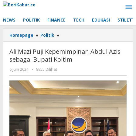
Lewati
ke
konten
NEWS
POLITIK
FINANCE
TECH
EDUKASI
STILETT
Ali
Homepage
»
Politik
»
Mazi
Puji
Ali Mazi Puji Kepemimpinan Abdul Azis
Kepemimpinan
sebagai Bupati Koltim
Abdul
Azis
oleh
6 Juni 2024
-
8955 Dilihat
sebagai
Beri
Bupati
Kabar
Koltim