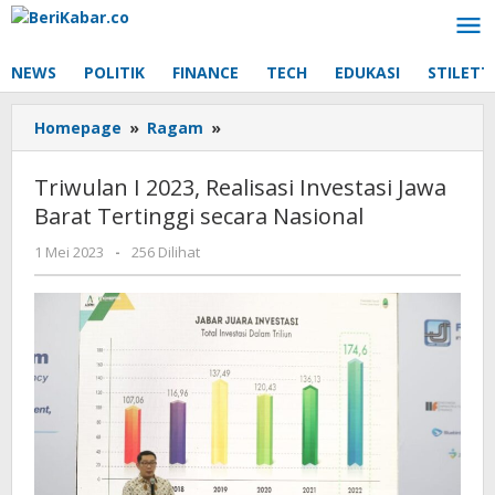
Lewati
ke
konten
NEWS
POLITIK
FINANCE
TECH
EDUKASI
STILETT
Triwulan
Homepage
»
Ragam
»
I
2023,
Triwulan I 2023, Realisasi Investasi Jawa
Realisasi
Barat Tertinggi secara Nasional
Investasi
Jawa
oleh
1 Mei 2023
-
256 Dilihat
Barat
Tertinggi
secara
Nasional