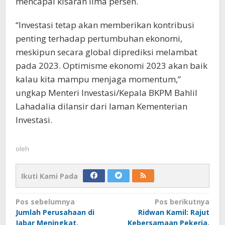
mencapai kisaran lima persen.
“Investasi tetap akan memberikan kontribusi
penting terhadap pertumbuhan ekonomi,
meskipun secara global diprediksi melambat
pada 2023. Optimisme ekonomi 2023 akan baik
kalau kita mampu menjaga momentum,”
ungkap Menteri Investasi/Kepala BKPM Bahlil
Lahadalia dilansir dari laman Kementerian
Investasi.
oleh
Ikuti Kami Pada
Navigasi
Pos sebelumnya
Pos berikutnya
Jumlah Perusahaan di
Ridwan Kamil: Rajut
pos
Jabar Meningkat,
Kebersamaan Pekerja,