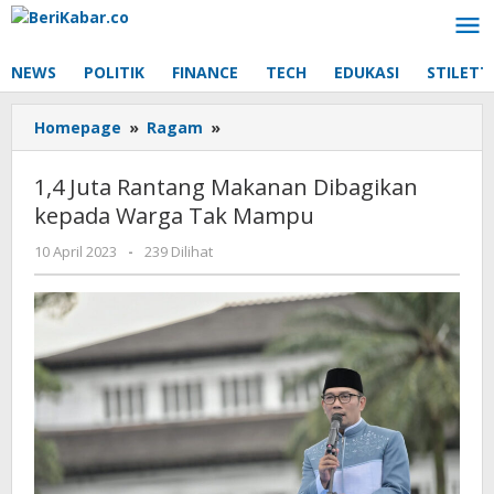
Lewati
ke
konten
NEWS
POLITIK
FINANCE
TECH
EDUKASI
STILETT
1,4
Homepage
»
Ragam
»
Juta
Rantang
1,4 Juta Rantang Makanan Dibagikan
Makanan
kepada Warga Tak Mampu
Dibagikan
kepada
oleh
10 April 2023
-
239 Dilihat
Warga
Tak
Mampu