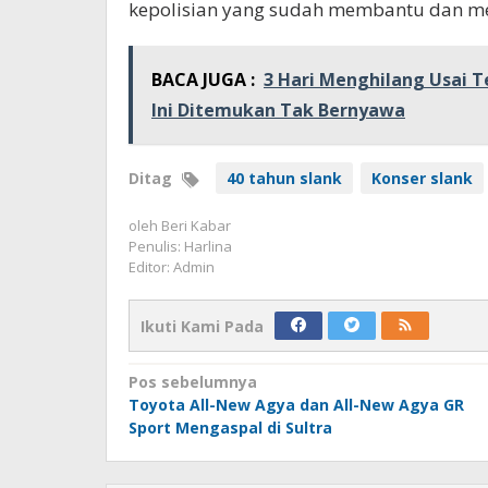
kepolisian yang sudah membantu dan me
BACA JUGA :
3 Hari Menghilang Usai T
Ini Ditemukan Tak Bernyawa
Ditag
40 tahun slank
Konser slank
oleh
Beri Kabar
Penulis: Harlina
Editor: Admin
Ikuti Kami Pada
Navigasi
Pos sebelumnya
Toyota All-New Agya dan All-New Agya GR
pos
Sport Mengaspal di Sultra