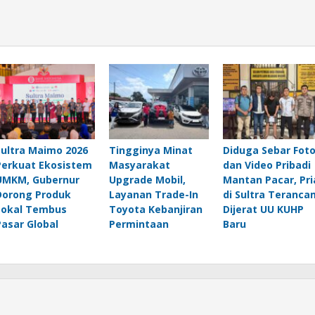
Sultra Maimo 2026
Tingginya Minat
Diduga Sebar Fot
Perkuat Ekosistem
Masyarakat
dan Video Pribadi
UMKM, Gubernur
Upgrade Mobil,
Mantan Pacar, Pri
Dorong Produk
Layanan Trade-In
di Sultra Teranca
Lokal Tembus
Toyota Kebanjiran
Dijerat UU KUHP
Pasar Global
Permintaan
Baru