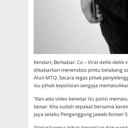
Kendari, Berkabar. Co – Viral detik-detik 
dikabarkan menerobos pintu belakang saat
Alun MTQ. Secara tegas pihak penyelen
isu pihak kepolisian sengaja memasukkan
“Kan ada video beredar itu polisi memas
benar. Kita sudah sepakat bersama karen
Jaya selaku Penganggung Jawab Konser Sl
Dijelaskannya pihak kepolisian dan pan